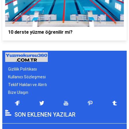
10 derste yüzme öğrenilir mi?
Gizlilik Politikası
Kullanıcı Sözleşmesi
Teklif Hakları ve Alıntı
Bize Ulaşın
SON EKLENEN YAZILAR