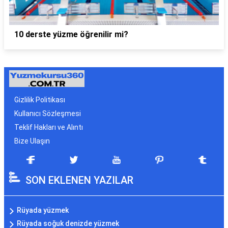
10 derste yüzme öğrenilir mi?
Gizlilik Politikası
Kullanıcı Sözleşmesi
Teklif Hakları ve Alıntı
Bize Ulaşın
SON EKLENEN YAZILAR
Rüyada yüzmek
Rüyada soğuk denizde yüzmek