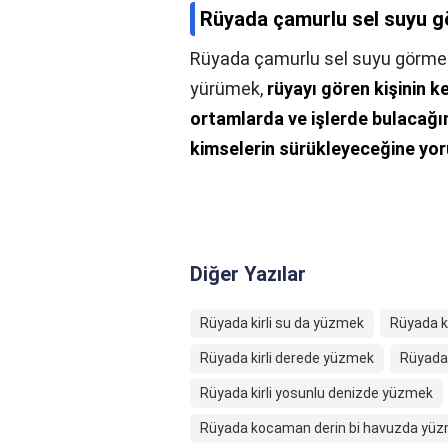
Rüyada çamurlu sel suyu g
Rüyada çamurlu sel suyu görmek
yürümek,
rüyayı gören kişinin k
ortamlarda ve işlerde bulacağı
kimselerin sürükleyeceğine yor
Diğer Yazılar
Rüyada kirli su da yüzmek
Rüyada k
Rüyada kirli derede yüzmek
Rüyada 
Rüyada kirli yosunlu denizde yüzmek
Rüyada kocaman derin bi havuzda yü