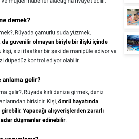
 ve müjdeli haberler alacağına rivayet edilir.
k ne demek?
emek?,
Rüyada çamurlu suda yüzmek,
 güvenilir olmayan biriyle bir ilişki içinde
u kişi, sizi itaatkar bir şekilde manipüle ediyor ya
zi düpedüz kontrol ediyor olabilir.
e anlama gelir?
ma gelir?,
Rüyada kirli denize girmek, deniz
nlarından birisidir. Kişi,
ömrü hayatında
girebilir.
Yapacağı alışverişlerden zararlı
dar düşmanlar edinebilir
.