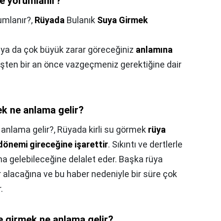
e yorumlanır?
umlanır?,
Rüyada
Bulanık
Suya Girmek
z ya da çok büyük zarar göreceğiniz
anlamına
 işten bir an önce vazgeçmeniz gerektiğine dair
k ne anlama gelir?
anlama gelir?,
Rüyada kirli su görmek
rüya
 dönemi gireceğine işarettir
. Sıkıntı ve dertlerle
ına gelebileceğine delalet eder. Başka rüya
r alacağına ve bu haber nedeniyle bir süre çok
.
e girmek ne anlama gelir?