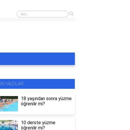
›
Rüyada masmavi havuzda yüzmek
ON YAZILAR
18 yaşından sonra yüzme
öğrenilir mi?
10 derste yüzme
öğrenilir mi?