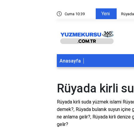
Yeni
ltından yüzmek
Cuma 10:39
Rüyada
Anasayfa
Rüyada kirli s
Rüyada kirli suda yüzmek islami Rüyad
demek?, Rüyada bulanık suyun içine 
ne anlama gelir?, Rüyada kirli denize
gelir?