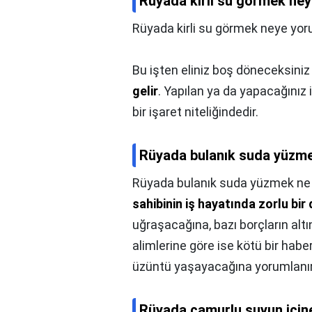
Rüyada kirli su görmek ney
Rüyada kirli su görmek neye yor
Bu işten eliniz boş döneceksini
gelir
. Yapılan ya da yapacağınız
bir işaret niteliğindedir.
Rüyada bulanık suda yüzme
Rüyada bulanık suda yüzmek ne 
sahibinin iş hayatında zorlu bir
uğraşacağına, bazı borçların alt
alimlerine göre ise kötü bir habe
üzüntü yaşayacağına yorumlanır
Rüyada çamurlu suyun için