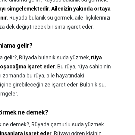
mayı simgelemektedir.
Ailenizin yakında ortaya
nır
. Rüyada bulanık su görmek, aile ilişkilerinizi
a dek değiştirecek bir sırra işaret eder.
lama gelir?
 gelir?,
Rüyada bulanık suda yüzmek,
rüya
 koşacağına işaret eder
. Bu rüya, rüya sahibinin
ı zamanda bu rüya, aile hayatındaki
 içine girebileceğinize işaret eder. Bulanık su,
imgeler.
görmek ne demek?
k ne demek?,
Rüyada çamurlu suda yüzmek
insanlara işaret eder
. Rüyayı gören kişinin