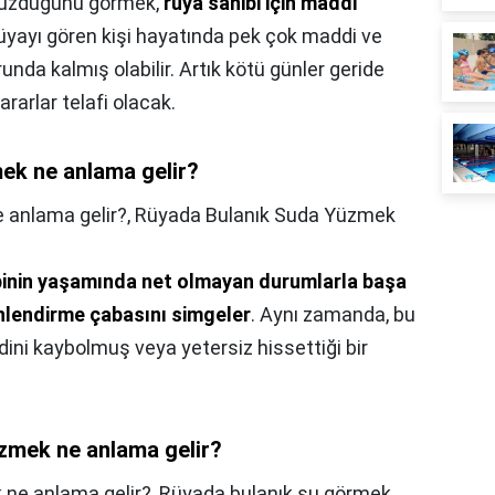
yüzdüğünü görmek,
rüya sahibi için maddi
Rüyayı gören kişi hayatında pek çok maddi ve
nda kalmış olabilir. Artık kötü günler geride
ararlar telafi olacak.
ek ne anlama gelir?
 anlama gelir?,
Rüyada Bulanık Suda Yüzmek
binin yaşamında net olmayan durumlarla başa
nlendirme çabasını simgeler
. Aynı zamanda, bu
dini kaybolmuş veya yetersiz hissettiği bir
üzmek ne anlama gelir?
 ne anlama gelir?,
Rüyada bulanık su görmek,