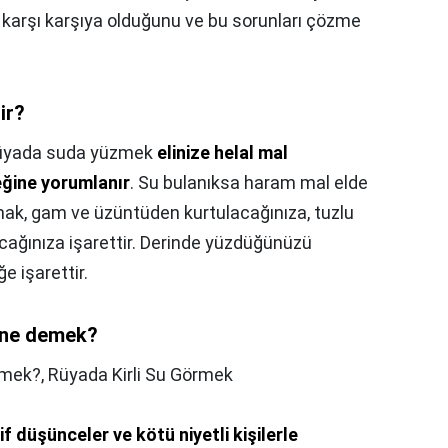
a karşı karşıya olduğunu ve bu sorunları çözme
ir?
üyada suda yüzmek
elinize helal mal
ğine yorumlanır
. Su bulanıksa haram mal elde
ak, gam ve üzüntüden kurtulacağınıza, tuzlu
cağınıza işarettir. Derinde yüzdüğünüzü
ğe işarettir.
k ne demek?
emek?,
Rüyada Kirli Su Görmek
f düşünceler ve kötü niyetli kişilerle