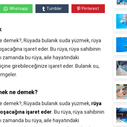
Whatsapp
Tumbler
Pinterest
k
ne demek?, Rüyada bulanık suda yüzmek, rüya
oşacağına işaret eder. Bu rüya, rüya sahibinin
ı zamanda bu rüya, aile hayatındaki
 içine girebileceğinize işaret eder. Bulanık su,
imgeler.
rmek ne demek?
ne demek?,
Rüyada bulanık suda yüzmek,
rüya
 koşacağına işaret eder
. Bu rüya, rüya sahibinin
ı zamanda bu rüya, aile hayatındaki