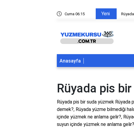
Yeni
ltından yüzmek
Cuma 06:15
Rüyada
Anasayfa
Rüyada pis bi
Rüyada pis bir suda yüzmek Rüyada pi
demek?, Rüyada yüzme bilmediği hald
içinde yüzmek ne anlama gelir?, Rüya
suyun içinde yüzmek ne anlama gelir