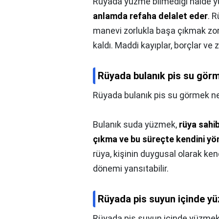
Rüyada yüzme bilmediği halde 
anlamda refaha delalet eder
. 
manevi zorlukla başa çıkmak zoru
kaldı. Maddi kayıplar, borçlar ve z
Rüyada bulanık pis su görm
Rüyada bulanık pis su görmek ne
Bulanık suda yüzmek,
rüya sahi
çıkma ve bu süreçte kendini yö
rüya, kişinin duygusal olarak ken
dönemi yansıtabilir.
Rüyada pis suyun içinde y
Rüyada pis suyun içinde yüzmek