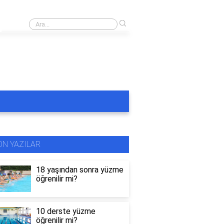
›
Rüyada masmavi havuzda yüzmek
ON YAZILAR
18 yaşından sonra yüzme
öğrenilir mi?
10 derste yüzme
öğrenilir mi?